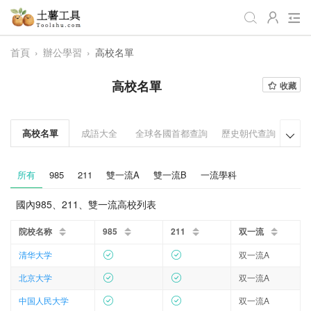
首頁
›
辦公學習
›
高校名單
全部
生活日常
辦公學習
高校名單
收藏
遊戲娛樂
視頻處理
音頻處理
圖像處理
編程開發
站長工具
高校名單
成語大全
全球各國首都查詢
歷史朝代查詢
血型

編碼加密
趣味休閒
📌站內服務
所有
985
211
雙一流A
雙一流B
一流學科
網站導航
國內985、211、雙一流高校列表
院校名称
985
211
双一流
清华大学
双一流A
北京大学
双一流A
中国人民大学
双一流A