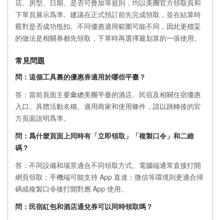
店、房型、日期、是否可疊加等規則，均以美團官方領取頁和
下單頁展示爲準。建議在正式預訂前先完成領取，並在結算時
覈對是否成功抵扣。不同優惠適用範圍可能不同，因此更穩妥
的做法是相關券都先領取，下單時再選擇最划算的一張使用。
常見問題
問：這個工具裏的優惠券適用於哪些平臺？
答：當前頁面主要彙總美團平臺的酒店、民宿及相關住宿優惠
入口。具體活動名稱、適用商家和使用條件，請以跳轉後的官
方頁面說明爲準。
問：爲什麼頁面上同時有「立即領取」「複製口令」和二維
碼？
答：不同設備和場景適合不同領取方式。電腦端通常直接打開
網頁領取；手機端可能支持 App 直達；微信等環境則更適合掃
碼或複製口令後打開對應 App 使用。
問：民宿紅包和酒店通兌券可以同時領取嗎？