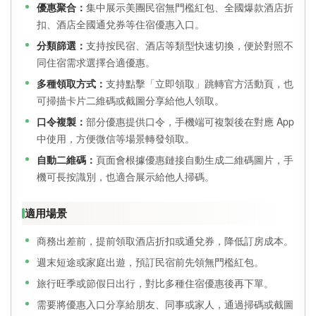
優惠聚合：
集中展示美團民宿無門檻紅包、全國爆款酒店折
扣、酒店全國通兌券等住宿優惠入口。
分類篩選：
支持按民宿、酒店等類型快速切換，便於對照不
同住宿需求選擇合適優惠。
多種領取方式：
支持點擊「立即領取」跳轉官方活動頁，也
可掃描卡片二維碼或截圖分享給他人領取。
口令複製：
部分優惠提供口令，手機端可複製後在對應 App
中使用，方便微信等場景轉發領取。
自動二維碼：
頁面會根據優惠鏈接自動生成二維碼圖片，手
機可長按識別，也適合展示給他人掃碼。
適用場景
商務出差前，提前領取酒店折扣或通兌券，降低訂房成本。
週末短途或家庭出遊，預訂民宿前先領無門檻紅包。
旅行旺季或節假日出行，對比多種住宿優惠後再下單。
需要將優惠入口分享給朋友、同事或家人，通過掃碼或截圖