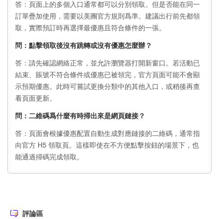
答：頁面上的多個入口通常都可以分別領取。但是否能在同一
訂單疊加使用，需要以美團官方規則爲準。建議出行前先都領
取，實際預訂時再選擇最優惠且符合條件的一張。
問：點擊領取後沒有跳轉或沒有優惠怎麼辦？
答：請先確認網絡正常，並允許瀏覽器打開新窗口。若活動已
結束、賬號不符合條件或優惠已被領完，官方頁面可能不會顯
示預期優惠。此時可嘗試更換分類中的其他入口，或稍後再查
看頁面更新。
問：二維碼爲什麼有時掃出來是網頁鏈接？
答：頁面會根據優惠配置自動生成對應鏈接的二維碼，通常指
向官方 H5 領取頁。這樣即使在不方便點擊按鈕的場景下，也
能通過掃碼完成領取。
評論區