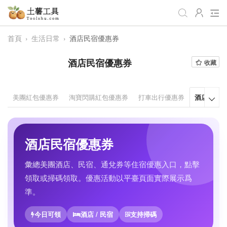
首頁
›
生活日常
›
酒店民宿優惠券
全部
生活日常
辦公學習
酒店民宿優惠券
收藏
遊戲娛樂
視頻處理
音頻處理
圖像處理
編程開發
站長工具
美團紅包優惠券
淘寶閃購紅包優惠券
打車出行優惠券
酒店民宿

編碼加密
趣味休閒
📌站內服務
網站導航
酒店民宿優惠券
彙總美團酒店、民宿、通兌券等住宿優惠入口，點擊
領取或掃碼領取。優惠活動以平臺頁面實際展示爲
準。
今日可領
酒店 / 民宿
支持掃碼