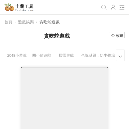
首頁
›
遊戲娛樂
›
貪吃蛇遊戲
全部
生活日常
辦公學習
貪吃蛇遊戲
收藏
遊戲娛樂
視頻處理
音頻處理
圖像處理
編程開發
站長工具
2048小遊戲
圈小貓遊戲
掃雷遊戲
色塊謎題：奶牛牧場
舒爾

編碼加密
趣味休閒
📌站內服務
網站導航