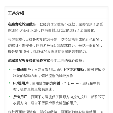
工具介紹
在線貪吃蛇遊戲
是一款經典休閒益智小遊戲，完美復刻了廣受
歡迎的 Snake 玩法，同時針對現代設備進行了全面優化。
該遊戲核心目標是控制蛇頭移動，吃掉隨機生成的紅色食物，
使蛇身不斷變長，同時避免撞到牆壁或自身。每吃一個食物，
得分增加10分，挑戰你的反應速度與策略規劃能力。
多端適配與多樣化操作方式
是本工具的核心優勢：
手機端用戶
：只需在遊戲區域內
上下左右滑動
，即可靈敏控
制蛇的移動方向，體驗流暢的觸控操作；
PC端用戶
：使用鍵盤的
方向鍵（↑ ↓ ← →）
進行精準操
控，操作直觀且響應迅速；
所有用戶
：頁面下方還提供了圓形方向控制按鈕，點擊即可
改變方向，適合不習慣滑動或鍵盤的用戶。
遊戲界面簡潔清爽，開始遊戲後，頁面滾動將被臨時禁用，確