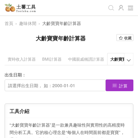
首頁
›
趣味休閒
›
大齡寶寶年齡計算器
全部
生活日常
辦公學習
大齡寶寶年齡計算器
收藏
遊戲娛樂
視頻處理
音頻處理
圖像處理
編程開發
站長工具
實時收入計算器
BMI計算器
中國親戚稱謂計算器
大齡寶寶年齡

編碼加密
趣味休閒
📌站內服務
出生日期：
網站導航
計算
工具介紹
“大齡寶寶年齡計算器”是一款兼具趣味性與實用性的高精度時
間分析工具。它的核心理念是“每個人在時間面前都是寶寶”，