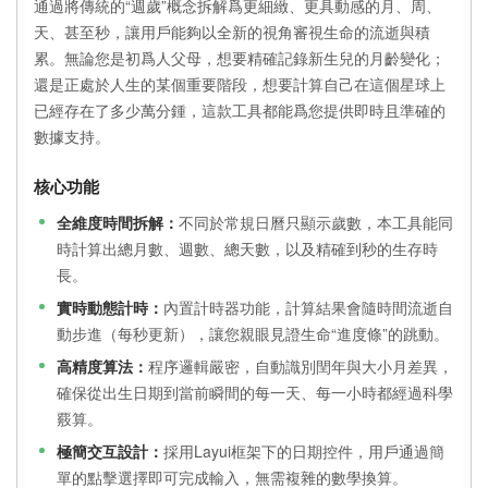
通過將傳統的“週歲”概念拆解爲更細緻、更具動感的月、周、
天、甚至秒，讓用戶能夠以全新的視角審視生命的流逝與積
累。無論您是初爲人父母，想要精確記錄新生兒的月齡變化；
還是正處於人生的某個重要階段，想要計算自己在這個星球上
已經存在了多少萬分鍾，這款工具都能爲您提供即時且準確的
數據支持。
核心功能
全維度時間拆解：
不同於常規日曆只顯示歲數，本工具能同
時計算出總月數、週數、總天數，以及精確到秒的生存時
長。
實時動態計時：
內置計時器功能，計算結果會隨時間流逝自
動步進（每秒更新），讓您親眼見證生命“進度條”的跳動。
高精度算法：
程序邏輯嚴密，自動識別閏年與大小月差異，
確保從出生日期到當前瞬間的每一天、每一小時都經過科學
覈算。
極簡交互設計：
採用Layui框架下的日期控件，用戶通過簡
單的點擊選擇即可完成輸入，無需複雜的數學換算。