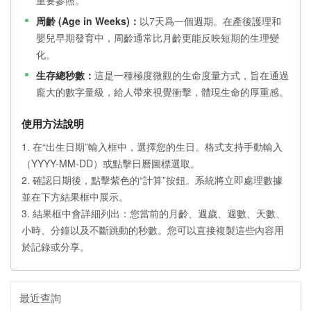
重要參照。
周齡 (Age in Weeks)：
以7天爲一個週期。在產後護理和
嬰兒早期發育中，周齡通常比月齡更能反映短期的生理變
化。
生存總秒數：
這是一種極度微觀的生命度量方式，旨在通過
龐大的數字量級，給人帶來視覺衝擊，體現生命的厚重感。
使用方法說明
1. 在“出生日期”輸入框中，選擇您的生日。格式支持手動輸入
（YYYY-MM-DD）或點擊日曆圖標選取。
2. 確認日期後，點擊紫色的“計算”按鈕。系統將立即處理數據
並在下方結果框中展示。
3. 結果框中會詳細列出：您當前的月齡、週歲、週數、天數、
小時、分鐘以及不斷跳動的秒數。您可以直接複製這些內容用
於記錄或分享。
最近查詢