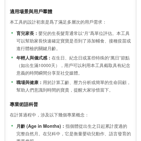
適用場景與用戶羣體
本工具的設計初衷是爲了滿足多層次的用戶需求：
育兒家長：
嬰兒的生長髮育通常以“月”爲單位評估。本工具
可以幫助家長快速確定寶寶是否到了添加輔食、接種疫苗或
進行體檢的關鍵月齡。
年輕人與儀式感：
在生日、紀念日或某些特殊的“萬日”節點
（如出生滿10000天），用戶可以利用本工具截取具有紀念
意義的時間瞬間分享至社交媒體。
職場與健康：
用於計算工齡、壓力分析或簡單的生命回顧，
幫助人們意識到時間的寶貴，提醒大家珍惜當下。
專業術語科普
在計算過程中，涉及以下幾個專業概念：
月齡 (Age in Months)：
指個體從出生之日起累計度過的
完整自然月。在兒科中，它是衡量嬰幼兒動作、語言發育的