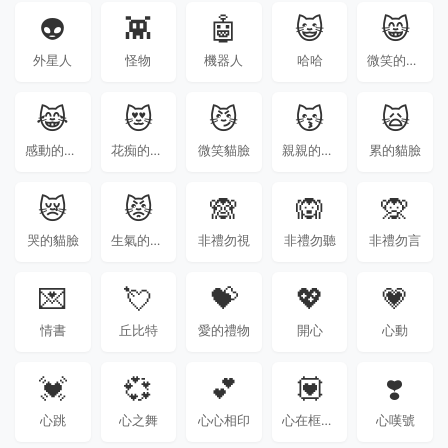
👽️
👾
🤖
😺
😸
外星人
怪物
機器人
哈哈
微笑的貓臉
😹
😻
😼
😽
🙀
感動的貓臉
花痴的貓臉
微笑貓臉
親親的貓臉
累的貓臉
😿
😾
🙈
🙉
🙊
哭的貓臉
生氣的貓臉
非禮勿視
非禮勿聽
非禮勿言
💌
💘
💝
💖
💗
情書
丘比特
愛的禮物
開心
心動
💓
💞
💕
💟
❣️
心跳
心之舞
心心相印
心在框框裡
心嘆號