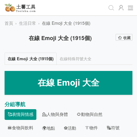
首頁
›
生活日常
›
在線 Emoji 大全 (1915個)
全部
生活日常
辦公學習
在線 Emoji 大全 (1915個)
收藏
遊戲娛樂
視頻處理
音頻處理
圖像處理
編程開發
站長工具
在線 Emoji 大全 (1915個)
在線特殊符號大全
編碼加密
趣味休閒
📌站內服務
在線 Emoji 大全
網站導航
分組導航
🥰表情與情感
💁人物與身體
🌻動物與自然
🍔食物與飲料
👔物件
🔣符號
🌍地點
⚽活動