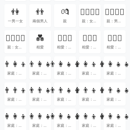
👫
👬
💏
👩‍❤️‍💋‍👨
👨‍❤️‍💋‍👨
一男一女
兩個男人
親
親：女人 男人
親：男人 男人
👩‍❤️‍💋‍👩
💑
👩‍❤️‍👨
👨‍❤️‍👨
👩‍❤️‍👩
親：女人 女人
相愛
相愛：女人 男人
相愛：男人 男人
相愛：女人 女人
👨‍👩‍👦
👨‍👩‍👧
👨‍👩‍👧‍👦
👨‍👩‍👦‍👦
👨‍👩‍👧‍
家庭：男人 女人 男孩
家庭：男人 女人 女孩
家庭：男人 女人 女孩 男孩
家庭：男人 女人 男孩 男孩
家庭：男人 女人 女孩 女孩
👨‍👨‍👦
👨‍👨‍👧
👨‍👨‍👧‍👦
👨‍👨‍👦‍👦
👨‍👨‍👧‍
家庭：男人 男人 男孩
家庭：男人 男人 女孩
家庭：男人 男人 女孩 男孩
家庭：男人 男人 男孩 男孩
家庭：男人 男人 女孩 女孩
👩‍👩‍👦
👩‍👩‍👧
👩‍👩‍👧‍👦
👩‍👩‍👦‍👦
👩‍👩‍👧‍
家庭：女人 女人 男孩
家庭：女人 女人 女孩
家庭：女人 女人 女孩 男孩
家庭：女人 女人 男孩 男孩
家庭：女人 女人 女孩 女孩