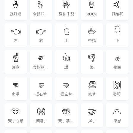
🤞
🫰
🤟
🤙
🤘
祝好運
食指和拇指交叉的手
愛你手勢
打給我
ROCK
👈️
👉️
👆️
🖕
👇️
左
右
上
中指
下
☝️
🫵
👍️
👎️
✊️
注意
食指朝向觀眾
讚
遜
拳頭
👊
🤛
🤜
👏
🙌
出拳
握右拳
握左拳
鼓掌
歡呼
🫶
👐
🤲
🤝
🙏
雙手心形
攤開手
雙手掌朝上
握手
感恩