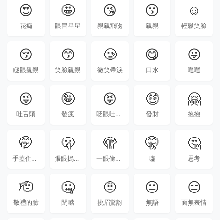
😍
🤩
😘
😗
☺️
花痴
眼冒星星
親親飛吻
親親
輕鬆笑臉
😚
😙
🥲
😋
😛
瞇眼親親
笑臉親親
微笑帶淚
口水
嘿嘿
😜
🤪
😝
🤑
🤗
吐舌頭
發瘋
眨眼吐舌頭
發財
抱抱
🤭
🫢
🫣
🤫
🤔
手蓋住嘴巴
張眼摀嘴的臉
一眼偷看的臉
噓
思考
🫡
🤐
🤨
😐️
😑
敬禮的臉
閉嘴
挑眉驚訝
無語
面無表情