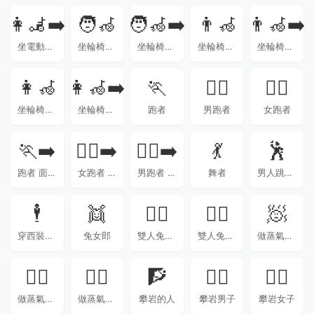
👩‍🦼‍➡️
🧑‍🦽
🧑‍🦽‍➡️
👨‍🦽
👨‍🦽‍➡️
坐電動輪椅的女子 面右
坐輪椅的人
坐輪椅的人 面右
坐輪椅的男子
坐輪椅的男子 面右
👩‍🦽
👩‍🦽‍➡️
🏃
🏃‍♂️
🏃‍♀️
坐輪椅的女子
坐輪椅的女子 面右
跑者
男跑者
女跑者
🏃‍➡️
🏃‍♀️‍➡️
🏃‍♂️‍➡️
💃
🕺
跑者 面右
女跑者 面右
男跑者 面右
舞者
男人跳著舞
🕴️
👯
👯‍♂️
👯‍♀️
🧖
穿西裝的人
兔女郎
雙人兔男郎
雙人兔女郎
做蒸氣浴的人
🧖‍♂️
🧖‍♀️
🧗
🧗‍♂️
🧗‍♀️
做蒸氣浴的男子
做蒸氣浴的女子
攀岩的人
攀岩男子
攀岩女子