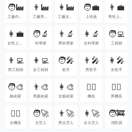
🧑‍🏭
👨‍🏭
👩‍🏭
🧑‍💼
👨‍💼
工廠作業員
工廠男作業員
工廠女作業員
上班族
男性上班族
👩‍💼
🧑‍🔬
👨‍🔬
👩‍🔬
🧑‍💻
女性上班族
科學家
男科學家
女科學家
工程師
👨‍💻
👩‍💻
🧑‍🎤
👨‍🎤
👩‍🎤
男工程師
女工程師
歌手
男歌手
女歌手
🧑‍🎨
👨‍🎨
👩‍🎨
🧑‍✈️
👨‍✈️
藝術家
男藝術家
女藝術家
機長
男機長
👩‍✈️
🧑‍🚀
👨‍🚀
👩‍🚀
🧑‍🚒
女機長
太空人
男太空人
女太空人
消防員