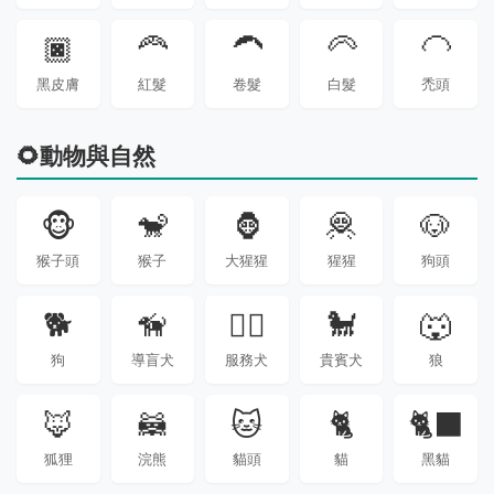
🏿
🦰
🦱
🦳
🦲
黑皮膚
紅髮
卷髮
白髮
禿頭
🌻動物與自然
🐵
🐒
🦍
🦧
🐶
猴子頭
猴子
大猩猩
猩猩
狗頭
🐕️
🦮
🐕‍🦺
🐩
🐺
狗
導盲犬
服務犬
貴賓犬
狼
🦊
🦝
🐱
🐈️
🐈‍⬛
狐狸
浣熊
貓頭
貓
黑貓