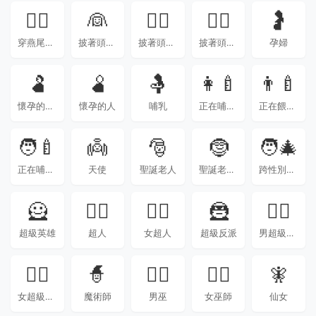
🤵‍♀️
👰
👰‍♂️
👰‍♀️
🤰
穿燕尾服的女子
披著頭紗的人
披著頭紗的男人
披著頭紗的女子
孕婦
🫃
🫄
🤱
👩‍🍼
👨‍🍼
懷孕的男人
懷孕的人
哺乳
正在哺乳的媽媽
正在餵奶的爸爸
🧑‍🍼
👼
🎅
🤶
🧑‍🎄
正在哺乳的人
天使
聖誕老人
聖誕老奶奶
跨性別聖誕老人
🦸
🦸‍♂️
🦸‍♀️
🦹
🦹‍♂️
超級英雄
超人
女超人
超級反派
男超級反派
🦹‍♀️
🧙
🧙‍♂️
🧙‍♀️
🧚
女超級反派
魔術師
男巫
女巫師
仙女