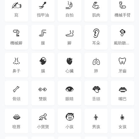
✍️
💅
🤳
💪
🦾
寫
指甲油
自拍
肌肉
機械手臂
🦿
🦵
🦶
👂️
🦻
機械腳
腿
腳
耳朵
戴助聽器的耳朵
👃
🧠
🫀
🫁
🦷
鼻子
腦
心臟
肺
牙齒
🦴
👀
👁️
👅
👄
骨頭
雙眼
眼睛
舌頭
嘴巴
🫦
👶
🧒
👦
👧
咬唇
小寶寶
小孩
男孩
女孩