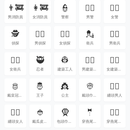
👨‍🚒
👩‍🚒
👮
👮‍♂️
👮‍♀️
男消防員
女消防員
警察
男警
女警
🕵️
🕵️‍♂️
🕵️‍♀️
💂
💂‍♂️
偵探
男偵探
女偵探
衛兵
男衛兵
💂‍♀️
🥷
👷
👷‍♂️
👷‍♀️
女衛兵
忍者
建築工人
男建築工人
女建築工人
🫅
🤴
👸
👳
👳‍♂️
戴皇冠的人
王子
公主
戴頭巾的人
纏頭男人
👳‍♀️
👲
🧕
🤵
🤵‍♂️
纏頭女人
戴瓜皮帽的人
包頭巾的女子
穿燕尾服的人
穿燕尾服的男人