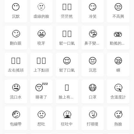
😶
🫥
😶‍🌫️
😏
😒
沉默
虛線的臉
茫茫然
冷笑
不高興
🙄
😬
😮‍💨
🤥
🫨
翻白眼
咬牙
鬆一口氣
鼻子變長了
動搖的表情
🙂‍↔️
🙂‍↕️
😌
😔
😪
左右搖頭
上下點頭
鬆了口氣
沉思
睏
🤤
😴
🫩
😷
🤒
流口水
睡著了
臉上有眼袋
口罩
含溫度計
🤕
🤢
🤮
🤧
🥵
包繃帶
想吐
狂吐中
打噴嚏
熱臉