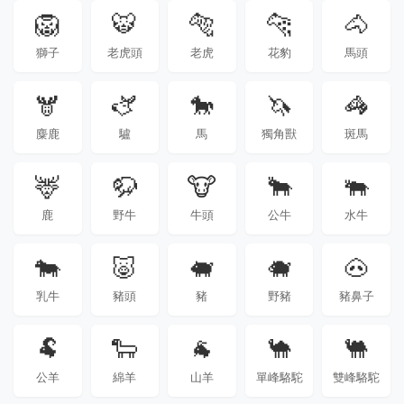
🦁
🐯
🐅
🐆
🐴
獅子
老虎頭
老虎
花豹
馬頭
🫎
🫏
🐎
🦄
🦓
麋鹿
驢
馬
獨角獸
斑馬
🦌
🦬
🐮
🐂
🐃
鹿
野牛
牛頭
公牛
水牛
🐄
🐷
🐖
🐗
🐽
乳牛
豬頭
豬
野豬
豬鼻子
🐏
🐑
🐐
🐪
🐫
公羊
綿羊
山羊
單峰駱駝
雙峰駱駝