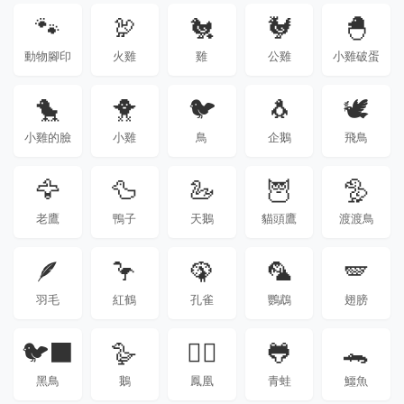
🐾
🦃
🐔
🐓
🐣
動物腳印
火雞
雞
公雞
小雞破蛋
🐤
🐥
🐦️
🐧
🕊️
小雞的臉
小雞
鳥
企鵝
飛鳥
🦅
🦆
🦢
🦉
🦤
老鷹
鴨子
天鵝
貓頭鷹
渡渡鳥
🪶
🦩
🦚
🦜
🪽
羽毛
紅鶴
孔雀
鸚鵡
翅膀
🐦‍⬛
🪿
🐦‍🔥
🐸
🐊
黑鳥
鵝
鳳凰
青蛙
鱷魚