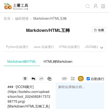
首頁
›
編程開發
›
Markdown/HTML互轉
全部
生活日常
辦公學習
Markdown/HTML互轉
收藏
遊戲娛樂
視頻處理
音頻處理
圖像處理
編程開發
站長工具
Python在線運行
Java 在線運行
HTML在線運行
JSON格式化

編碼加密
趣味休閒
📌站內服務
Markdown轉HTML
HTML轉Markdown
網站導航
自動換行
解析結果輸出框...