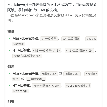
Markdown是一種輕量級的文本格式語言，用於編寫易於
閱讀、易於轉換成HTML的文檔。
下面是Markdown常見語法及其對應HTML表示的簡要說
明：
標題
Markdown語法
:
、
...
# 一級標題
## 二級標題
######
六級標題
HTML等效
:
、
...
<h1>一級標題</h1>
<h2>二級標題</h2>
<h6>六級標題</h6>
強調
Markdown語法
:
或
、
*斜體文本*
_斜體文本_
**粗體文
或
本**
__粗體文本__
HTML等效
:
、
<em>斜體文本</em>
<strong>粗體文本
</strong>
列表