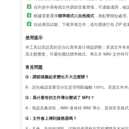
在列表中爲每個文件調節音量滑塊，可邊聽邊調，確
根據需要選擇
標準模式
或
自然模式
，再點擊開始處理
在結果區試聽、下載單個文件，或勾選後打包 ZIP 批
使用提示
本工具以您設置的百分比爲準進行增益調整；若源文件本
高主觀響度，可優先嚐試標準模式。導出非 WAV 文件時
常見問題
Q：調節後聽起來變化不大怎麼辦？
A：請先確認音量百分比是否明顯偏離 100%。若源文
Q：爲什麼有的文件導出變成了 MP3？
A：爲提高兼容性，WAV 會保持 WAV 導出，其他常見格式
Q：文件會上傳到服務器嗎？
A：不會。音頻的讀取、試聽與處理都在當前瀏覽器本地