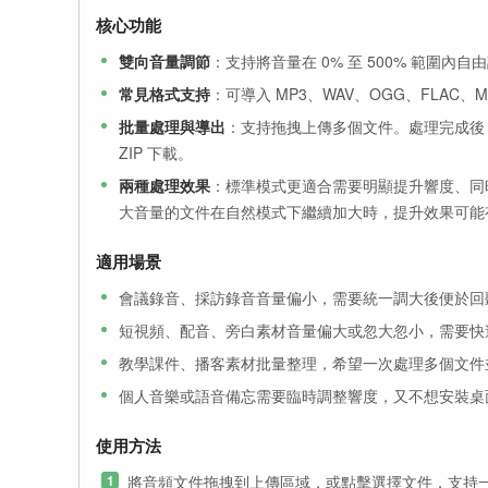
核心功能
雙向音量調節
：支持將音量在 0% 至 500% 範
常見格式支持
：可導入 MP3、WAV、OGG、FLA
批量處理與導出
：支持拖拽上傳多個文件。處理完成後，
ZIP 下載。
兩種處理效果
：標準模式更適合需要明顯提升響度、同
大音量的文件在自然模式下繼續加大時，提升效果可能
適用場景
會議錄音、採訪錄音音量偏小，需要統一調大後便於回
短視頻、配音、旁白素材音量偏大或忽大忽小，需要快
教學課件、播客素材批量整理，希望一次處理多個文件
個人音樂或語音備忘需要臨時調整響度，又不想安裝桌
使用方法
將音頻文件拖拽到上傳區域，或點擊選擇文件，支持