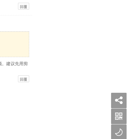
回覆
顿。建议先用剪
回覆