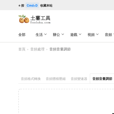
⭐ 按
Cmd+D
收藏本站
全部
生活
辦公
遊戲
視頻
音頻
首頁
›
音頻處理
›
音頻音量調節
音頻格式轉換
音頻體積壓縮
音頻變速器
音頻音量調節