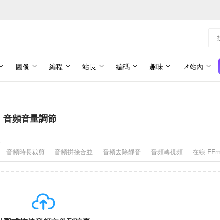
圖像
編程
站長
編碼
趣味
📌站內
音頻音量調節
音頻時長裁剪
音頻拼接合並
音頻去除靜音
音頻轉視頻
在線 FFm