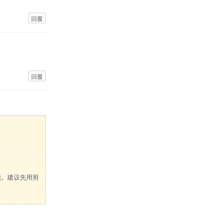
回覆
回覆
顿。建议先用剪