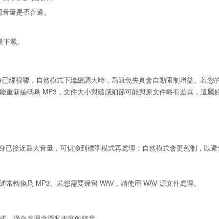
認音量是否合適。
。
量下載。
身已經很響，自然模式下繼續調大時，爲避免失真會自動限制增益。若您
可能重新編碼爲 MP3，文件大小與聽感細節可能與原文件略有差異，這屬
件本身已接近最大音量，可切換到標準模式再處理；自然模式會更剋制，以
通常轉換爲 MP3。若您需要保留 WAV，請使用 WAV 源文件處理。
完成，適合處理含隱私內容的錄音。