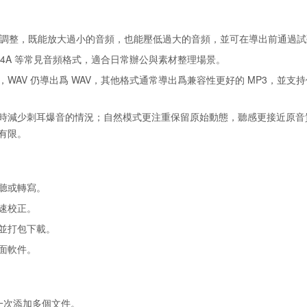
圍內自由調整，既能放大過小的音頻，也能壓低過大的音頻，並可在導出前通過
C、M4A 等常見音頻格式，適合日常辦公與素材整理場景。
WAV 仍導出爲 WAV，其他格式通常導出爲兼容性更好的 MP3，並支
時減少刺耳爆音的情況；自然模式更注重保留原始動態，聽感更接近原音
有限。
聽或轉寫。
速校正。
並打包下載。
面軟件。
一次添加多個文件。