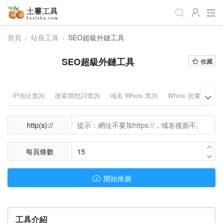
首頁
›
站長工具
›
SEO超級外鏈工具
全部
生活日常
辦公學習
SEO超級外鏈工具
收藏
遊戲娛樂
視頻處理
音頻處理
圖像處理
編程開發
站長工具
IP地址查詢
搜索聯想詞查詢
域名 Whois 查詢
Whois 批量域名查

編碼加密
趣味休閒
📌站內服務
http(s)://
網站導航
每頁條數
開始推廣
工具介紹