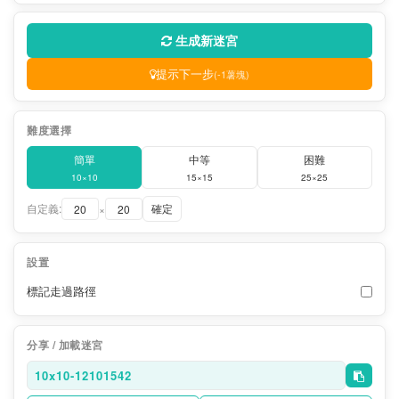
生成新迷宮
提示下一步
(-1薯塊)
難度選擇
簡單
中等
困難
10×10
15×15
25×25
自定義:
確定
×
設置
標記走過路徑
分享 / 加載迷宮
10x10-12101542