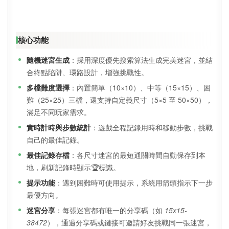
核心功能
隨機迷宮生成
：採用深度優先搜索算法生成完美迷宮，並結
合終點陷阱、環路設計，增強挑戰性。
多檔難度選擇
：內置簡單（10×10）、中等（15×15）、困
難（25×25）三檔，還支持自定義尺寸（5×5 至 50×50），
滿足不同玩家需求。
實時計時與步數統計
：遊戲全程記錄用時和移動步數，挑戰
自己的最佳記錄。
最佳記錄存檔
：各尺寸迷宮的最短通關時間自動保存到本
地，刷新記錄時顯示🏆標識。
提示功能
：遇到困難時可使用提示，系統用箭頭指示下一步
最優方向。
迷宮分享
：每張迷宮都有唯一的分享碼（如
15x15-
38472
），通過分享碼或鏈接可邀請好友挑戰同一張迷宮，