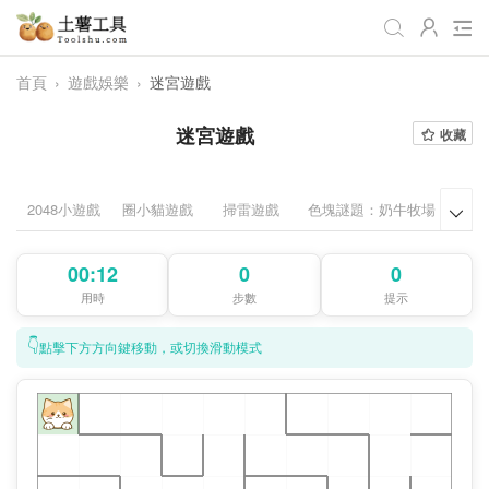
首頁
›
遊戲娛樂
›
迷宮遊戲
全部
生活日常
辦公學習
迷宮遊戲
收藏
遊戲娛樂
視頻處理
音頻處理
圖像處理
編程開發
站長工具
2048小遊戲
圈小貓遊戲
掃雷遊戲
色塊謎題：奶牛牧場
舒爾

編碼加密
趣味休閒
📌站內服務
00:12
0
0
網站導航
用時
步數
提示
👇
點擊下方方向鍵移動，或切換滑動模式