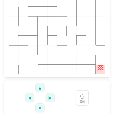
▲
👆
◀
▶
滑動
▼