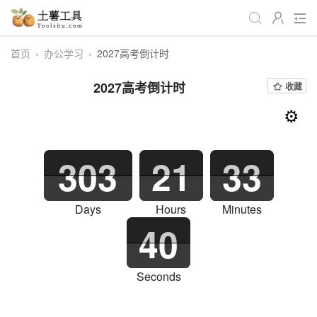
首页
›
办公学习
›
2027高考倒计时
全部
生活日常
办公学习
2027高考倒计时
收藏
游戏娱乐
视频处理
音频处理
⚙️
图像处理
编程开发
站长工具
303
21
33
编码加密
趣味休闲
📌站内服务
网站导航
Days
Hours
Minutes
40
Seconds