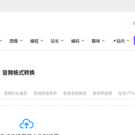
图像
编程
站长
编码
趣味
📌站内
音频格式转换
音频时长裁剪
音频拼接合并
音频去除静音
音频转视频
在线 FFm