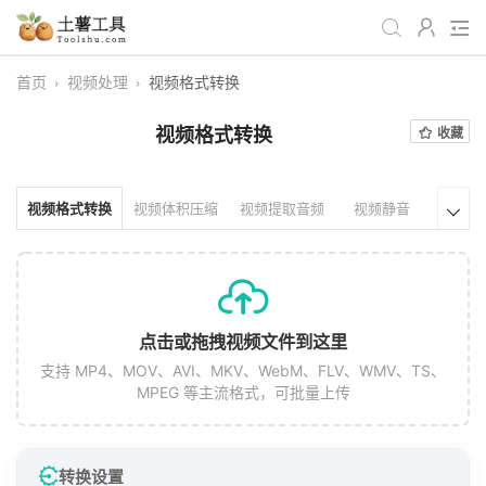
首页
›
视频处理
›
视频格式转换
全部
生活日常
办公学习
视频格式转换
收藏
游戏娱乐
视频处理
音频处理
图像处理
编程开发
站长工具
视频格式转换
视频体积压缩
视频提取音频
视频静音
视频拼

编码加密
趣味休闲
📌站内服务
网站导航
点击或拖拽视频文件到这里
支持 MP4、MOV、AVI、MKV、WebM、FLV、WMV、TS、
MPEG 等主流格式，可批量上传
转换设置