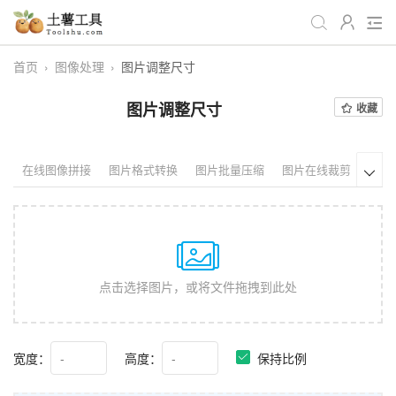
首页
›
图像处理
›
图片调整尺寸
全部
生活日常
办公学习
图片调整尺寸
收藏
游戏娱乐
视频处理
音频处理
图像处理
编程开发
站长工具
在线图像拼接
图片格式转换
图片批量压缩
图片在线裁剪
图片

编码加密
趣味休闲
📌站内服务
网站导航
点击选择图片，或将文件拖拽到此处
宽度：
高度：
保持比例