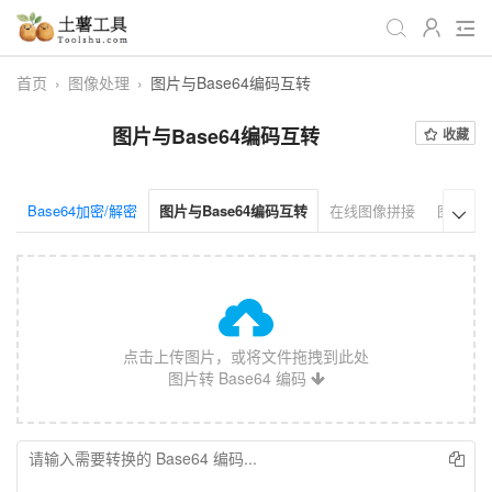
首页
›
图像处理
›
图片与Base64编码互转
全部
生活日常
办公学习
图片与Base64编码互转
收藏
游戏娱乐
视频处理
音频处理
图像处理
编程开发
站长工具
Base64加密/解密
图片与Base64编码互转
在线图像拼接
图片格

编码加密
趣味休闲
📌站内服务
网站导航
点击上传图片，或将文件拖拽到此处
图片转 Base64 编码