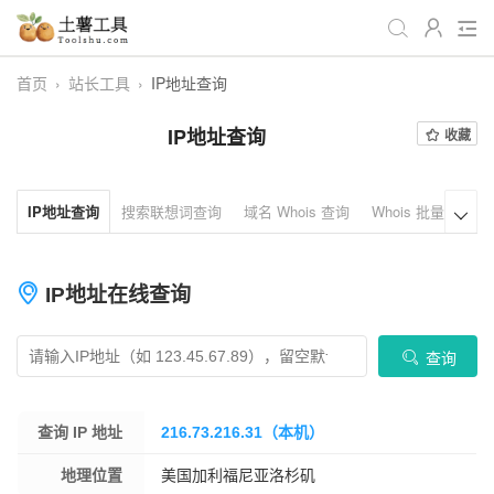
首页
›
站长工具
›
IP地址查询
全部
生活日常
办公学习
IP地址查询
收藏
游戏娱乐
视频处理
音频处理
图像处理
编程开发
站长工具
IP地址查询
搜索联想词查询
域名 Whois 查询
Whois 批量域名查

编码加密
趣味休闲
📌站内服务
网站导航
IP地址在线查询
查询
查询 IP 地址
216.73.216.31（本机）
地理位置
美国加利福尼亚洛杉矶