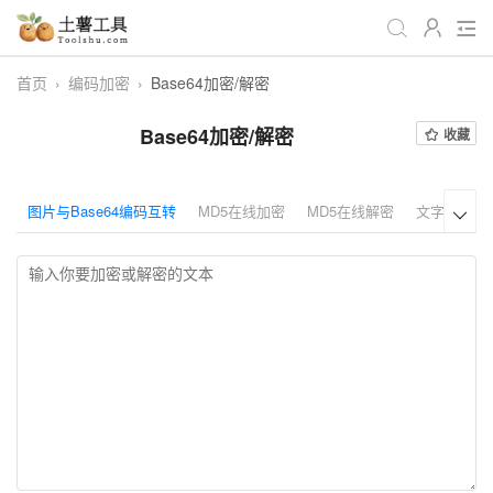
首页
›
编码加密
›
Base64加密/解密
全部
生活日常
办公学习
Base64加密/解密
收藏
游戏娱乐
视频处理
音频处理
图像处理
编程开发
站长工具
图片与Base64编码互转
MD5在线加密
MD5在线解密
文字隐写工

编码加密
趣味休闲
📌站内服务
网站导航