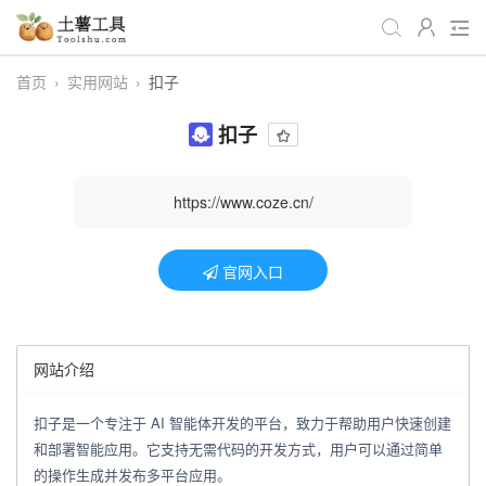
首页
›
实用网站
›
扣子
全部工具
生活日常
办公学习
扣子
游戏娱乐
视频处理
音频处理
图像处理
编程开发
站长工具
https://www.coze.cn/
编码加密
趣味休闲
📌站内服务
官网入口
网站导航
网站介绍
扣子是一个专注于 AI 智能体开发的平台，致力于帮助用户快速创建
和部署智能应用。它支持无需代码的开发方式，用户可以通过简单
的操作生成并发布多平台应用。