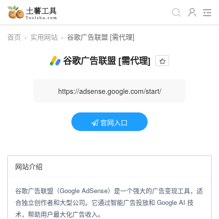
首页
›
实用网站
›
谷歌广告联盟 [需代理]
全部工具
生活日常
办公学习
谷歌广告联盟 [需代理]
游戏娱乐
视频处理
音频处理
图像处理
编程开发
站长工具
https://adsense.google.com/start/
编码加密
趣味休闲
📌站内服务
官网入口
网站导航
网站介绍
谷歌广告联盟（Google AdSense）是一个强大的广告变现工具，适
合独立创作者和大型公司。它通过智能广告投放和 Google AI 技
术，帮助用户最大化广告收入。