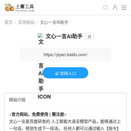
首页
›
实用网站
›
文心一言AI助手
全部工具
生活日常
办公学习
文心一言AI助手
游戏娱乐
视频处理
音频处理
图像处理
编程开发
站长工具
https://yiyan.baidu.com/
编码加密
趣味休闲
📌站内服务
官网入口
网站导航
网站介绍
<
官方网站，免费使用 | 需注册
>
文心一言是百度研发的 人工智能大语言模型产品，能够通过上
一句话，预测生成下一段话。 任何人都可以通过输入【指令】