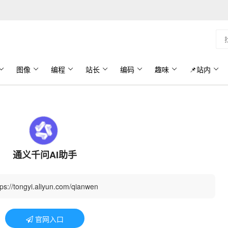
图像
编程
站长
编码
趣味
📌站内
通义千问AI助手
tps://tongyi.aliyun.com/qianwen
官网入口