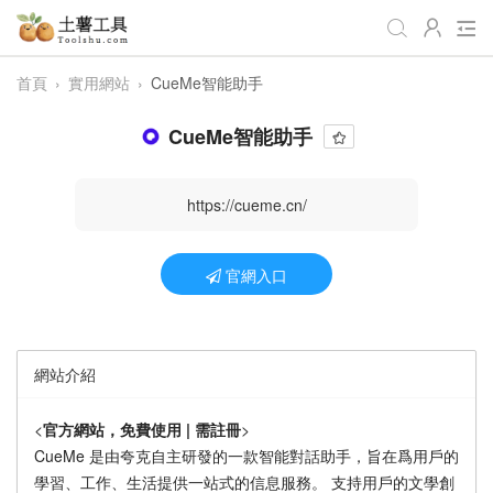
首頁
›
實用網站
›
CueMe智能助手
全部工具
生活日常
辦公學習
CueMe智能助手
遊戲娛樂
視頻處理
音頻處理
圖像處理
編程開發
站長工具
https://cueme.cn/
編碼加密
趣味休閒
📌站內服務
官網入口
網站導航
網站介紹
<
官方網站，免費使用 | 需註冊
>
CueMe 是由夸克自主研發的一款智能對話助手，旨在爲用戶的
學習、工作、生活提供一站式的信息服務。 支持用戶的文學創