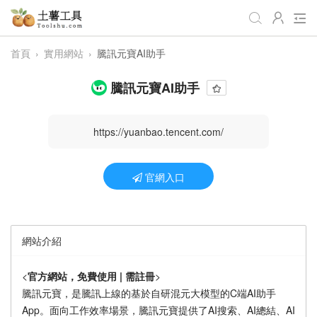
首頁
›
實用網站
›
騰訊元寶AI助手
全部工具
生活日常
辦公學習
騰訊元寶AI助手
遊戲娛樂
視頻處理
音頻處理
圖像處理
編程開發
站長工具
https://yuanbao.tencent.com/
編碼加密
趣味休閒
📌站內服務
官網入口
網站導航
網站介紹
<
官方網站，免費使用 | 需註冊
>
騰訊元寶，是騰訊上線的基於自研混元大模型的C端AI助手
App。面向工作效率場景，騰訊元寶提供了AI搜索、AI總結、AI