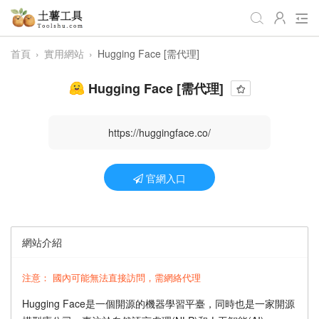
首頁
›
實用網站
›
Hugging Face [需代理]
全部工具
生活日常
辦公學習
Hugging Face [需代理]
遊戲娛樂
視頻處理
音頻處理
圖像處理
編程開發
站長工具
https://huggingface.co/
編碼加密
趣味休閒
📌站內服務
官網入口
網站導航
網站介紹
注意： 國內可能無法直接訪問，需網絡代理
‌‌Hugging Face是一個開源的機器學習平臺，同時也是一家開源