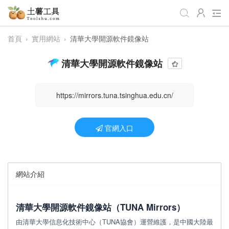
首頁
›
實用網站
›
清華大學開源軟件鏡像站
全部工具
生活日常
辦公學習
清華大學開源軟件鏡像站
遊戲娛樂
視頻處理
音頻處理
圖像處理
編程開發
站長工具
https://mirrors.tuna.tsinghua.edu.cn/
編碼加密
趣味休閒
📌站內服務
官網入口
網站導航
網站介紹
清華大學開源軟件鏡像站（TUNA Mirrors）
由清華大學信息化技術中心（TUNA協會）運營維護，是中國大陸最