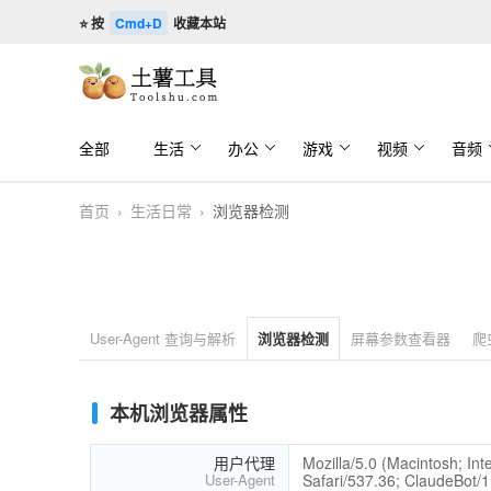
⭐ 按
Cmd+D
收藏本站
全部
生活
办公
游戏
视频
音频
首页
›
生活日常
›
浏览器检测
User-Agent 查询与解析
浏览器检测
屏幕参数查看器
爬
本机浏览器属性
用户代理
Mozilla/5.0 (Macintosh; I
User-Agent
Safari/537.36; ClaudeBot/