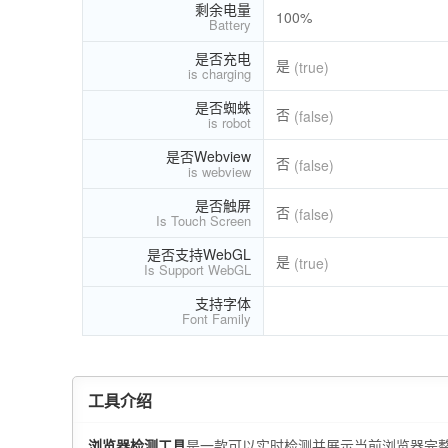
剩余电量
100%
Battery
是否充电
是
(true)
is charging
是否蜘蛛
否
(false)
is robot
是否Webview
否
(false)
is webview
是否触屏
否
(false)
Is Touch Screen
是否支持WebGL
是
(true)
Is Support WebGL
支持字体
Font Family
工具介绍
浏览器检测工具
是一款可以实时检测并展示当前浏览器完