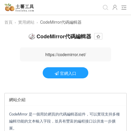
首頁
›
實用網站
›
CodeMirror代碼編輯器
全部工具
生活日常
辦公學習
CodeMirror代碼編輯器
遊戲娛樂
視頻處理
音頻處理
圖像處理
編程開發
站長工具
https://codemirror.net/
編碼加密
趣味休閒
📌站內服務
官網入口
網站導航
網站介紹
CodeMirror 是一個用於網頁的代碼編輯器組件，可以實現支持多種
編輯功能的文本輸入字段，並具有豐富的編程接口以供進一步擴
展。