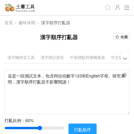
首頁
›
趣味休閒
›
漢字順序打亂器
全部
生活日常
辦公學習
漢字順序打亂器
收藏
遊戲娛樂
視頻處理
音頻處理
圖像處理
編程開發
站長工具
漢字轉拼音工具
漢字標註拼音
中英標點符號轉換器
中文簡繁體

編碼加密
趣味休閒
📌站內服務
網站導航
打亂比例：
60%
打亂順序