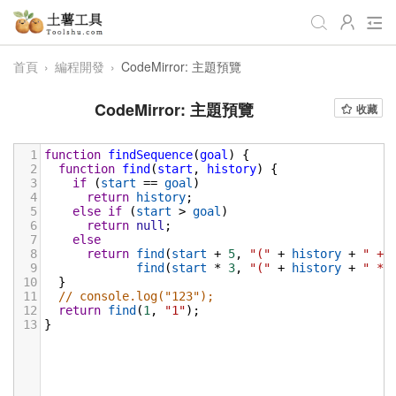
首頁
›
編程開發
›
CodeMirror: 主題預覽
全部
生活日常
辦公學習
CodeMirror: 主題預覽
收藏
遊戲娛樂
視頻處理
音頻處理
1
function
findSequence
(
goal
) {
圖像處理
編程開發
站長工具
2
function
find
(
start
, 
history
) {
3
if
 (
start
==
goal
)
4
編碼加密
return
history
趣味休閒
;
📌站內服務
5
else
if
 (
start
>
goal
)
6
return
null
;
網站導航
7
else
8
return
find
(
start
+
5
, 
"("
+
history
+
" + 
9
find
(
start
*
3
, 
"("
+
history
+
" * 
10
  }
11
// console.log("123");
12
return
find
(
1
, 
"1"
);
13
}