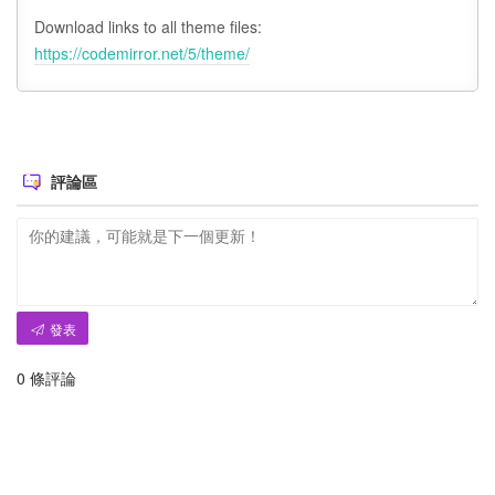
Download links to all theme files:
https://codemirror.net/5/theme/
評論區
發表
0
條評論