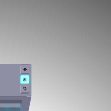
🔥
❄
🌀